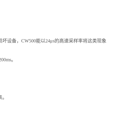
设备，CW500能以24μs的高速采样率将这类现象
0ms。
表。